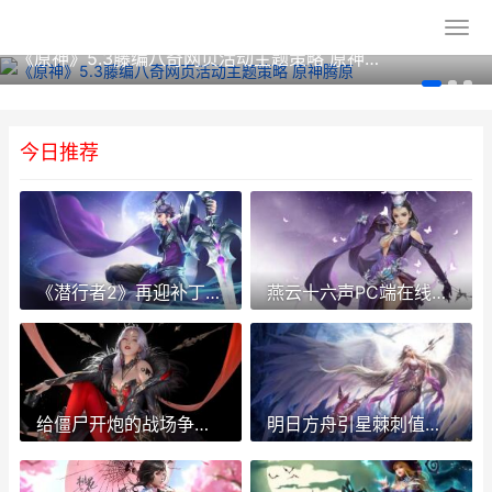
《原神》5.3藤编八奇网页活动主题策略 原神腾原
今日推荐
《潜行者2》再迎补丁更新 潜行者2游戏视频
燕云十六声PC端在线云玩教程 燕云十六声pc端键位
给僵尸开炮的战场争霸排行如何快速提高 给僵尸开炮的战士
明日方舟引星棘刺值得练吗 明日方舟引星棘刺模组