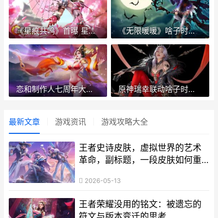
《星痕共鸣》首曝 星痕歌单
《无限暖暖》啥子时候上线 超甜无限影视:从暖暖小时光开始 暖时光
恋和制作人七周年大婚 恋与制作人到底是什么故事
原神瑞幸联动啥子时候开始 瑞幸联名
最新文章
游戏资讯
游戏攻略大全
王者史诗皮肤，虚拟世界的艺术
革命，副标题，一段皮肤如何重
塑玩家荣耀记忆
2026-05-13
王者荣耀没用的铭文：被遗忘的
符文与版本变迁的思考